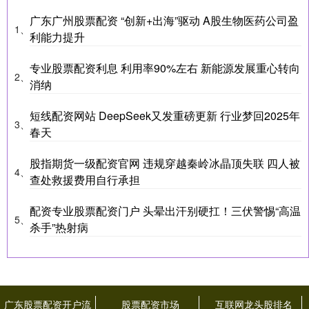
广东广州股票配资 “创新+出海”驱动 A股生物医药公司盈
1、
利能力提升
专业股票配资利息 利用率90%左右 新能源发展重心转向
2、
消纳
短线配资网站 DeepSeek又发重磅更新 行业梦回2025年
3、
春天
股指期货一级配资官网 违规穿越秦岭冰晶顶失联 四人被
4、
查处救援费用自行承担
配资专业股票配资门户 头晕出汗别硬扛！三伏警惕“高温
5、
杀手”热射病
广东股票配资开户流
股票配资市场
互联网龙头股排名