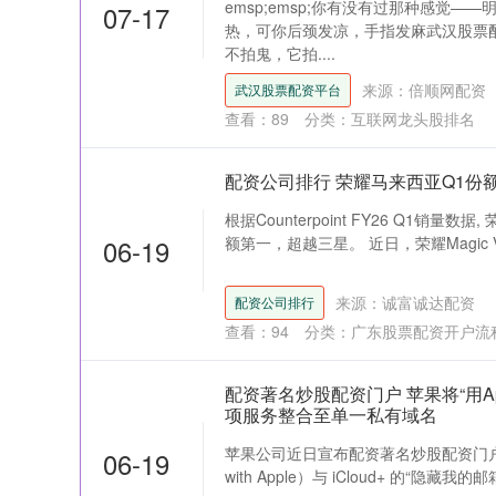
emsp;emsp;你有没有过那种感觉—
07-17
热，可你后颈发凉，手指发麻武汉股票
不拍鬼，它拍....
来源：倍顺网配资
武汉股票配资平台
查看：
89
分类：
互联网龙头股排名
配资公司排行 荣耀马来西亚Q1份
根据Counterpoint FY26 Q1销量
06-19
额第一，超越三星。 近日，荣耀Magic 
来源：诚富诚达配资
配资公司排行
查看：
94
分类：
广东股票配资开户流
配资著名炒股配资门户 苹果将“用Ap
项服务整合至单一私有域名
苹果公司近日宣布配资著名炒股配资门户，计划把
06-19
with Apple）与 iCloud+ 的“隐藏我的邮箱”