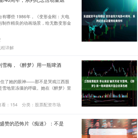
有哪些 1986年，《变形金刚：大电
与制作精良的动画场景，给无数变形金
资
流程详解
’刘雪梅，《醉梦》用一瓶啤酒
全网记住了她的眼神——那不是哭戏江西股
是雪地里冻僵的呼吸。她在《醉梦》里
查看：
154
分类：
股票配资市场
格盛赞的恐怖片《痴迷》：不是