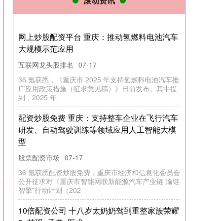
滚动资讯
股票配资成本 台风“杨柳”正在广东 今天仍需防
御强降水
互联网龙头股排名
08-22
台风动态今年第11号台风“杨柳”两次登陆：于8月13
日13时前后以强台风级（14级）在台湾省台东县太麻
里乡沿海登陆；于8
网上炒股配资平台 民生一件事丨在家门口享更
好医疗服务 城市医疗资源下沉惠及基层百姓_
大皖新闻 | 安徽网
广东股票配资开户流程详解
08-13
央视网消息：记者日前从国家卫生健康委了解到网上
炒股配资平台，我国将实施医疗卫生强基工程，推动
城市医疗资源向县级医院和城乡
股票配资炒股网址 前4月乌鲁木齐航空口岸进