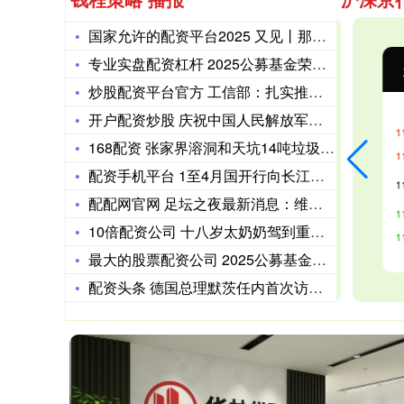
国家允许的配资平台2025 又见丨那个说“凯然而归”的年轻人
专业实盘配资杠杆 2025公募基金荣誉榜：华商基金获得最具潜
沪深300
4694.44
北
43.13
0.93%
炒股配资平台官方 工信部：扎实推进“综合整治新能源汽车行业‘
开户配资炒股 庆祝中国人民解放军建军98周年 祖国各地官兵举
168配资 张家界溶洞和天坑14吨垃圾清理细节披露！暗藏陈年
配资手机平台 1至4月国开行向长江经济带沿江省市放贷超400
配配网官网 足坛之夜最新消息：维拉欧联杯夺魁，吉达国民大获全
10倍配资公司 十八岁太奶奶驾到重整家族荣耀2_林瑶_子弟_
最大的股票配资公司 2025公募基金荣誉榜：华泰保兴基金获得
配资头条 德国总理默茨任内首次访美，将聚焦美欧贸易摩擦等问题