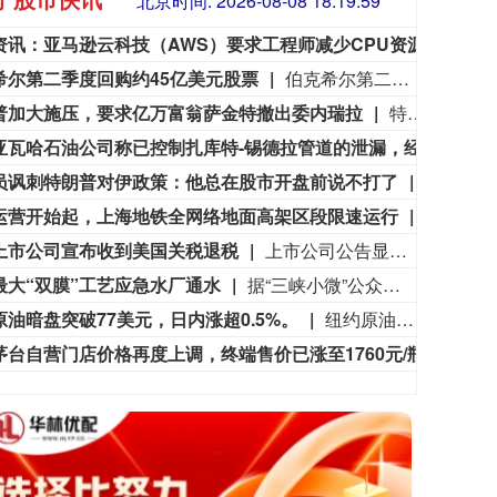
北京时间:
2026-08-08 18:20:00
市场资讯：亚马逊云科技（AWS）要求工程师减少CPU资源浪费，算力需求激增造成EC2算力资源紧张。部分工程师申请服务器，过去数小时即可到位，如今需要等待数日。
市场
希尔第二季度回购约45亿美元股票
伯克希尔第二季度斥资约45亿美元回购自身股票，并在期内买入近200亿美元股票，显示首席执行官阿贝尔正将公司庞大的现金储备更多投入市场。 伯克希尔第一季度开始回购股票，为一年多来的首次。阿贝尔今年早些时候表示，公司重新启动回购，是因为管理层认为股票的“内在价值”高于其市场价格。 CFRA Research分析师Cathy Seifert表示：“投资者会受到回购举措的鼓舞。这也是Greg接掌公司并彰显其主导地位的一种方式。” 此次股票回购为股东带来了自2021年以来规模最大的季度资本回报。伯克希尔第二季度现金储备降至3655亿美元，低于前一季度的约3970亿美元。
3563.12
基金指数
72
47.56
1.35%
普加大施压，要求亿万富翁萨金特撤出委内瑞拉
特朗普政府正加大力度施压佛罗里达石油大亨、共和党捐赠人哈里·萨金特三世，要求其从委内瑞拉撤资。美国财政部周五冻结了萨金特旗下一家离岸公司的资产，该公司参与委内瑞拉石油开采业务。消息人士称，与此同时，财政部出具许可文件，准许他处置退出该企业的相关权益。美国财政部外国资产控制办公室对萨金特的蓝浪地产有限公司实施处罚，该公司目前按遭制裁状态开展业务。
利比亚瓦哈石油公司称已控制扎库特-锡德拉管道的泄漏，经修复后已恢复运营。
利比
员讽刺特朗普对伊政策：他总在股市开盘前说不打了
当地时间
运营开始起，上海地铁全网络地面高架区段限速运行
申通地铁
上市公司宣布收到美国关税退税
上市公司公告显示，自7月以来，多家公司宣布已经收到美国关税退税。根据美国最高法院今年2月裁定，《国际紧急经济权力法》不授权总统征收大规模关税。美国国际贸易法院随后下令海关办理相关退款。海关与边境保护局4月20日启动第一阶段退款工作，首批退款于5月11日前后发放。美国海关与边境保护局官员本月4日披露的信息显示，截至7月底，该部门已处理完毕约1000亿美元关税的退款流程并把相关信息提供给财政部用于付款。（中新社）
最大“双膜”工艺应急水厂通水
据“三峡小微”公众号消息，8月8日，由三峡集团所属长江环保集团、武汉市水务集团等共同投资建设的华中地区规模最大的“双膜”工艺应急水厂——武汉梁子湖应急水厂并网通水，标志着武汉市江南区域正式构建起“一江一湖”双水源互为备援、灵活调度的供水新格局，为片区660万市民用水安全提供坚实保障。
原油暗盘突破77美元，日内涨超0.5%。
纽约原油暗盘突破77美元，日内涨超0.5%。
飞天茅台自营门店价格再度上调，终端售价已涨至1760元/瓶
有消