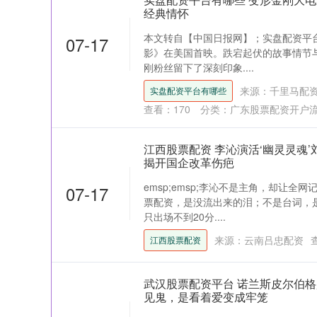
经典情怀
本文转自【中国日报网】；实盘配资平台
07-17
影》在美国首映。跌宕起伏的故事情节
刚粉丝留下了深刻印象....
来源：千里马配
实盘配资平台有哪些
查看：
170
分类：
广东股票配资开户
江西股票配资 李沁演活‘幽灵灵魂
揭开国企改革伤疤
emsp;emsp;李沁不是主角，却让
07-17
票配资，是没流出来的泪；不是台词，
只出场不到20分....
来源：云南吕忠配资
江西股票配资
武汉股票配资平台 诺兰斯皮尔伯
见鬼，是看着爱变成牢笼