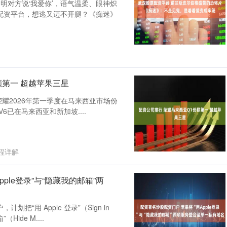
—明明对方说‘我爱你’，语气温柔、眼神炽
配资平台，想逃又迈不开腿？《痴迷》
额第一 超越苹果三星
数据, 荣耀2026年第一季度在马来西亚市场份
V6已在马来西亚和新加坡....
程详解
ple登录”与“隐藏我的邮箱”两
“用 Apple 登录”（Sign in
（Hide M....