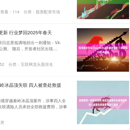
查看：
114
分类：
股票配资市场
更新 行业梦回2025年春天
档更新日志里低调地挂出一则通知：V4-
上线公测。 随后，开发者社区出现....
52
分类：
互联网龙头股排名
岭冰晶顶失联 四人被查处救援
违规穿越秦岭冰晶顶案件，涉事四人全
失联遇险人员承担全部救援费用，涉事
配资