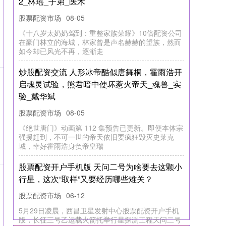
出口货运量同比增长522.2%
广东股票配资开户流程详解
06-10
据乌鲁木齐地窝堡机场海关信息：2025年1-4月，乌
鲁木齐航空口岸进出口货运量2.6万吨，同比增长
522.2%，继续保持
最大的股票配资公司 2025公募基金荣誉榜：华
泰保兴基金获得最具潜力基金公司1项大奖
广东股票配资开户流程详解
06-16
专题：2025基金高质量发展大会最大的股票配资公司
最大的股票配资公司 5月24日，新浪财经主办的2025
基金高质量发展大
配资炒股平台官方网站 “4 倍”禾赛：被特斯拉
抛弃的激光雷达为何又 “有光” 了？
股票配资市场
07-17
文 | 海豚投研配资炒股平台官方网站 $ 禾赛科技 (
HSAI.US ) ，成立以来便备受关注的激光雷达赛道龙