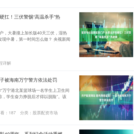
硬扛！三伏警惕“高温杀手”热
户，大暑撞上加长版40天三伏，湿热
发现中暑，第一时间怎么做？ 央视新闻
程详解
女子被海南万宁警方依法处罚
称“万宁港北某篮球场一名学生上卫生间
掠，学生奋力挣脱后才得以脱险”。该
查看：
187
分类：
股票配资市场
影40周年，系列纪念活动重燃