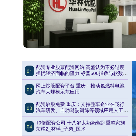
配资专业股票配资网站 高盛认为不必过度
01
担忧经济面临的阻力 标普500指数与软数据
关联度更高
网上炒股配资平台 重庆：推动氢燃料电池
02
汽车大规模示范应用
配资炒股免费 重庆：支持整车企业在飞行
03
汽车研发、自动驾驶训练等领域应用人工智
能大模型
10倍配资公司 十八岁太奶奶驾到重整家族
04
荣耀2_林瑶_子弟_医术