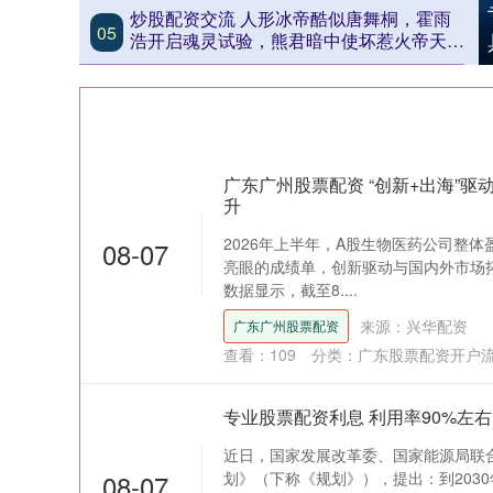
炒股配资交流 人形冰帝酷似唐舞桐，霍雨
05
浩开启魂灵试验，熊君暗中使坏惹火帝天_
魂兽_实验_戴华斌
广东广州股票配资 “创新+出海”驱
升
2026年上半年，A股生物医药公司整
08-07
亮眼的成绩单，创新驱动与国内外市场拓
数据显示，截至8....
来源：兴华配资
广东广州股票配资
查看：
109
分类：
广东股票配资开户
专业股票配资利息 利用率90%左
近日，国家发展改革委、国家能源局联合
08-07
划》（下称《规划》），提出：到203